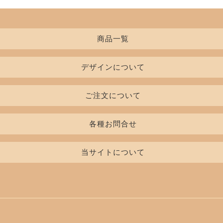
商品一覧
デザインについて
Tシャツ
レディースTシャツ
書体一覧
ご注文について
インクカラー
初めての方
ポロシャツ
七分袖/長袖Tシャツ
各種お問合せ
デザイン入稿について
料金表
お見積り・ご注文フォーム
当サイトについて
印刷について
スウェット/パーカ/パンツ
ブルゾン
無料カタログ申込
お支払いについて
よくある質問
商品貸し出し申込
工場案内
キャップ
エプロン
特定商取引法に基づく表記