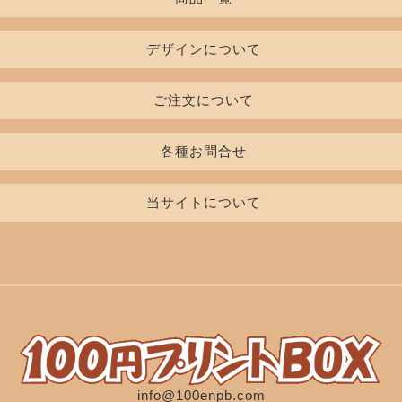
デザインについて
Tシャツ
レディースTシャツ
書体一覧
ご注文について
インクカラー
初めての方
ポロシャツ
七分袖/長袖Tシャツ
各種お問合せ
デザイン入稿について
料金表
お見積り・ご注文フォーム
当サイトについて
印刷について
スウェット/パーカ/パンツ
ブルゾン
無料カタログ申込
お支払いについて
よくある質問
商品貸し出し申込
工場案内
キャップ
エプロン
特定商取引法に基づく表記
企業理念
プライバシーポリシー
キャンバスバッグ
その他バッグ
info@100enpb.com