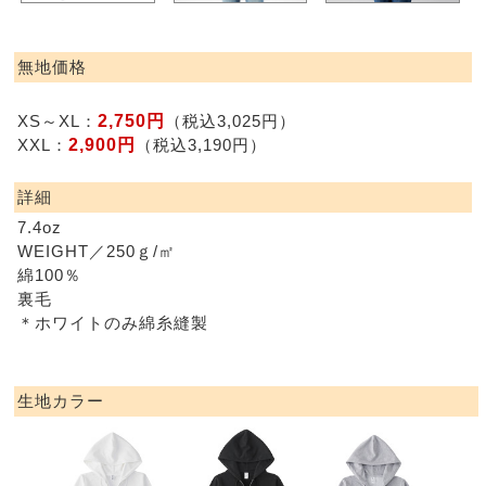
無地価格
2,750円
XS～XL：
（税込3,025円）
2,900円
XXL：
（税込3,190円）
詳細
7.4oz
WEIGHT／250ｇ/㎡
綿100％
裏毛
＊ホワイトのみ綿糸縫製
生地カラー