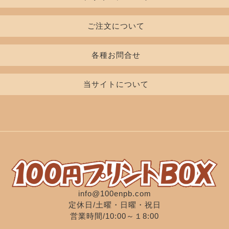
Tシャツ
レディースTシャツ
書体一覧
ご注文について
インクカラー
初めての方
ポロシャツ
七分袖/長袖Tシャツ
各種お問合せ
デザイン入稿について
料金表
お見積り・ご注文フォーム
当サイトについて
印刷について
スウェット/パーカ/パンツ
ブルゾン
無料カタログ申込
お支払いについて
よくある質問
商品貸し出し申込
工場案内
キャップ
エプロン
特定商取引法に基づく表記
企業理念
プライバシーポリシー
キャンバスバッグ
その他バッグ
info@100enpb.com
定休日/土曜・日曜・祝日
営業時間/10:00～１8:00