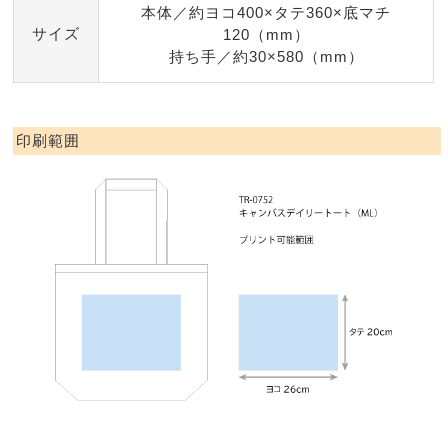
本体／約ヨコ400×タテ360×底マチ
サイズ
120（mm）
持ち手／約30×580（mm）
印刷範囲