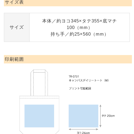
サイズ表
本体／約ヨコ345×タテ355×底マチ
サイズ
100（mm）
持ち手／約25×560（mm）
印刷範囲