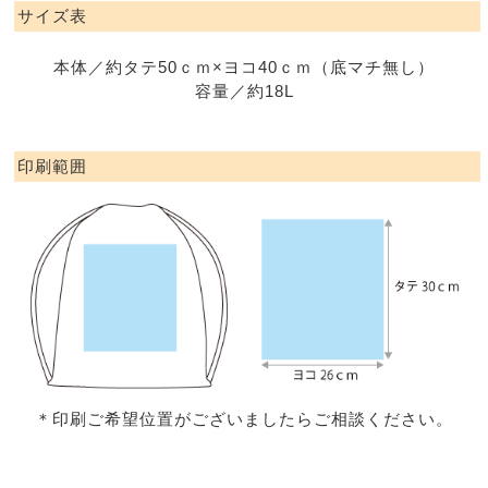
サイズ表
本体／約タテ50ｃｍ×ヨコ40ｃｍ（底マチ無し）
容量／約18L
印刷範囲
＊印刷ご希望位置がございましたらご相談ください。