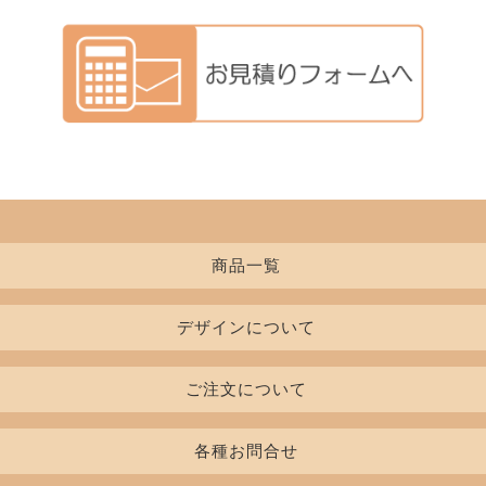
商品一覧
デザインについて
Tシャツ
レディースTシャツ
書体一覧
ご注文について
インクカラー
初めての方
ポロシャツ
七分袖/長袖Tシャツ
各種お問合せ
デザイン入稿について
料金表